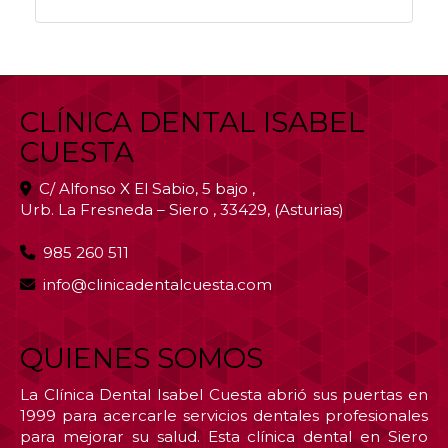
1.11 Mb
CLÍNICA DENTAL ISABEL
CUESTA
C/ Alfonso X El Sabio, 5 bajo ,
Urb. La Fresneda – Siero
,
33429
,
(Asturias)
985 260 511
info
clinicadentalcuesta.com
QUIENES SOMOS
La Clínica Dental Isabel Cuesta abrió sus puertas en
1999 para acercarle servicios dentales profesionales
para mejorar su salud. Esta clínica dental en Siero