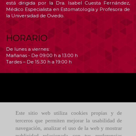
está dirigida por la Dra. Isabel Cuesta Fernández,
Médico Especialista en Estomatología y Profesora de
la Universidad de Oviedo.
HORARIO
De lunes a viernes:
Mañanas - De 09:00 h a 13:00 h
Tardes – De 15:30 h a 19:00 h
Este sitio web utiliza cookies propias y de
terceros que permiten mejorar la usabilidad de
navegación, analizar el uso de la web y mostrar
publicidad relacionada con tus preferencias