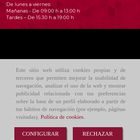
De lunes a viernes:
Mañanas - De 09:00 h a 13:00 h
Tardes – De 15:30 h a 19:00 h
Este sitio web utiliza cookies propias y de
terceros que permiten mejorar la usabilidad de
navegación, analizar el uso de la web y mostrar
publicidad relacionada con tus preferencias
Inicio
sobre la base de un perfil elaborado a partir de
tus hábitos de navegación (por ejemplo, páginas
Aviso Legal
visitadas).
Política de cookies
.
Política de cookies
CONFIGURAR
RECHAZAR